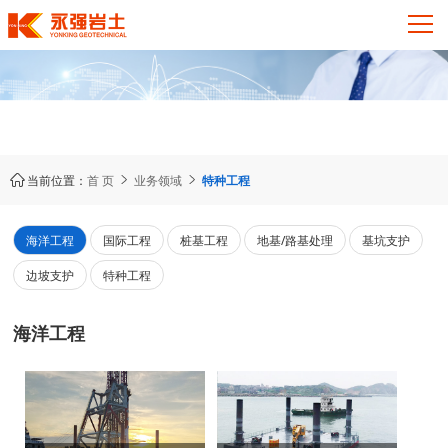
当前位置：
首 页
业务领域
特种工程



海洋工程
国际工程
桩基工程
地基/路基处理
基坑支护
边坡支护
特种工程
海洋工程