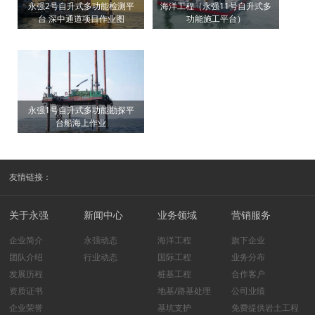
永强2号自升式多功能检测平
海洋工程（永强11号自升式多
台 深中通道项目作业图
功能施工平台）
永强1号自升式多功能勘探平
台船海上作业
友情链接：
关于永强
新闻中心
业务领域
营销服务
企业简介
永强动态
海洋工程
旗下企业
团队介绍
行业动态
国际工程
业务分布
发展历程
桩基工程
合作客户
资质证书
地基/路基处理
公司业绩
企业荣誉
基坑支护
免费提供岩土工程