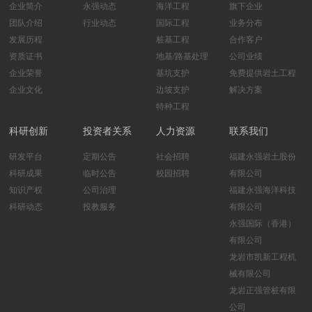
企业简介
永强动态
海洋工程
旗下企业
团队介绍
行业动态
国际工程
业务分布
发展历程
桩基工程
合作客户
资质证书
地基/路基处理
公司业绩
企业荣誉
基坑支护
免费提供岩土工程
企业文化
边坡支护
解决方案
特种工程
科研创新
投资者关系
人力资源
联系我们
研发平台
定期公告
社会招聘
福建永强岩土股份
科研成果
临时公告
校园招聘
有限公司
知识产权
公司治理
福建永强海洋科技
科研动态
投教服务
有限公司
永强国际（香港）
有限公司
龙岩市凯新工程机
械有限公司
龙岩正强管桩有限
公司