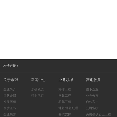
友情链接：
关于永强
新闻中心
业务领域
营销服务
企业简介
永强动态
海洋工程
旗下企业
团队介绍
行业动态
国际工程
业务分布
发展历程
桩基工程
合作客户
资质证书
地基/路基处理
公司业绩
企业荣誉
基坑支护
免费提供岩土工程