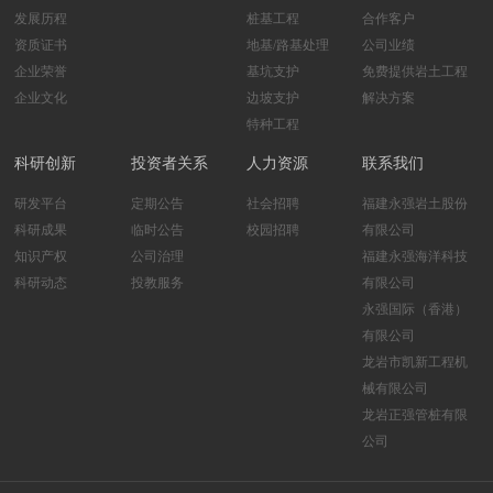
发展历程
桩基工程
合作客户
资质证书
地基/路基处理
公司业绩
企业荣誉
基坑支护
免费提供岩土工程
企业文化
边坡支护
解决方案
特种工程
科研创新
投资者关系
人力资源
联系我们
研发平台
定期公告
社会招聘
福建永强岩土股份
科研成果
临时公告
校园招聘
有限公司
知识产权
公司治理
福建永强海洋科技
科研动态
投教服务
有限公司
永强国际（香港）
有限公司
龙岩市凯新工程机
械有限公司
龙岩正强管桩有限
公司