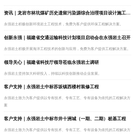
资讯｜龙岩市林坑煤矿历史遗留污染源综合治理项目设计施工一体化项目顺利启动
永强岩土积极创新环境岩土工程技术，免费为客户提供环保工程解决方案。
创新永强｜福建省交通运输科技计划项目启动会在永强岩土召开
永强岩土积极开展海洋工程技术的创新与应用，免费为客户提供工程解决方案。
领导关心｜福建省科技厅领导莅临永强岩土调研
永强岩土坚持加大科研投入，持续以科技创新推动企业发展。
客户支持｜永强岩土中标苏坂镇西楼村装修工程
永强岩土致力为客户提供以专有技术、专有工艺、专有设备为依托的工程解决方
案
客户支持｜永强岩土中标市井十洲城（一期、二期）桩基工程
永强岩土致力为客户提供以专有技术、专有工艺、专有设备为依托的工程解决方