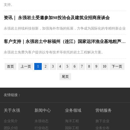
支持。
资讯｜ 永强岩土受邀参加98投洽会及建筑业招商座谈会
永强岩土持续科技创新，加强海外市场的拓展，力争成为国际化的专精特新企业
客户支持｜永强岩土中标福州（连江）国家远洋渔业基地粗芦岛核心区桩基工程
永强岩土免费为客户提供以专有技术等依托的岩土工程解决方案。
首页
上一页
1
2
3
4
5
6
7
8
9
10
下一页
尾页
友情链接：
关于永强
新闻中心
业务领域
营销服务
企业简介
永强动态
海洋工程
旗下企业
团队介绍
行业动态
国际工程
业务分布