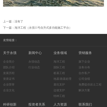
上一篇：没有了
下一篇：
海洋工程（永强11号自升式多功能施工平台）
友情链接：
关于永强
新闻中心
业务领域
营销服务
企业简介
永强动态
海洋工程
旗下企业
团队介绍
行业动态
国际工程
业务分布
发展历程
桩基工程
合作客户
资质证书
地基/路基处理
公司业绩
企业荣誉
基坑支护
免费提供岩土工程
企业文化
边坡支护
解决方案
特种工程
科研创新
投资者关系
人力资源
联系我们