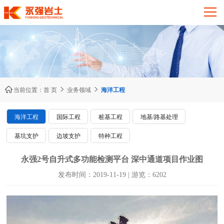



当前位置：
首 页
业务领域
海洋工程
海洋工程
国际工程
桩基工程
地基/路基处理
基坑支护
边坡支护
特种工程
永强2号自升式多功能检测平台 深中通道项目作业图
发布时间：2019-11-19 | 游览：6202