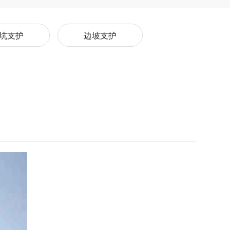
坑支护
边坡支护