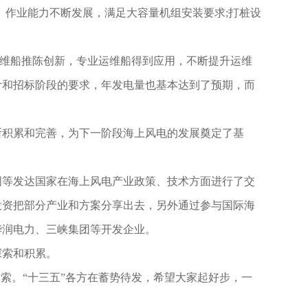
、作业能力不断发展，满足大容量机组安装要求;打桩设
运维船推陈创新，专业运维船得到应用，不断提升运维
计和招标阶段的要求，年发电量也基本达到了预期，而
断积累和完善，为下一阶段海上风电的发展奠定了基
国等发达国家在海上风电产业政策、技术方面进行了交
投资把部分产业和方案分享出去，另外通过参与国际海
华润电力、三峡集团等开发企业。
探索和积累。
索。“十三五”各方在蓄势待发，希望大家起好步，一