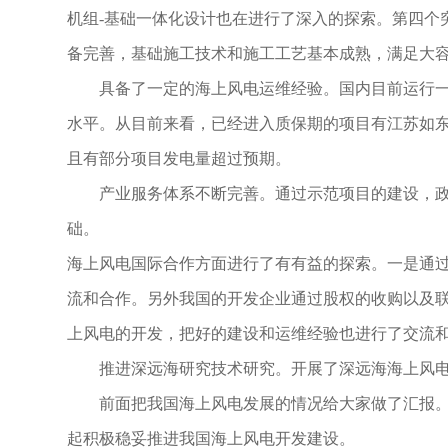
机组-基础一体化设计也在进行了深入的探索。第四个
备完善，基础施工技术和施工工艺基本成熟，满足大
具备了一定的海上风电运维经验。国内目前运行一
水平。从目前来看，已经进入质保期的项目有江苏如
且有部分项目发电量超过预期。
产业服务体系不断完善。通过示范项目的建设，
础。
海上风电国际合作方面进行了有有益的探索。一是通
流和合作。另外我国的开发企业通过股权的收购以及
上风电的开发，把好的建设和运维经验也进行了交流
推进深远海研究技术研究。开展了深远海海上风
前面把我国海上风电发展的情况给大家做了汇报。
起积极稳妥推进我国海上风电开发建设。