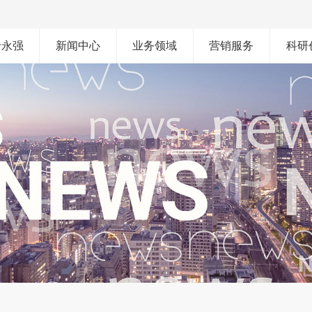
于永强
新闻中心
业务领域
营销服务
科研