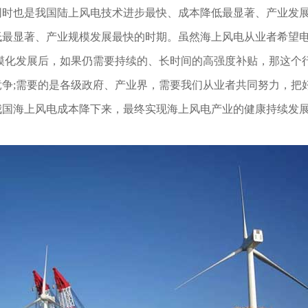
期，同时也是我国陆上风电技术进步最快、成本降低最显著、产业发
低最显著、产业规模发展最快的时期。虽然海上风电从业者希望
模化发展后，如果仍需要持续的、长时间的高强度补贴，那这个
争;需要的是各级政府、产业界，需要我们从业者共同努力，把
我国海上风电成本降下来，最终实现海上风电产业的健康持续发