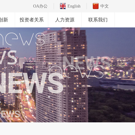
OA办公
English
中文
创新
投资者关系
人力资源
联系我们