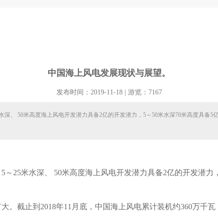
中国海上风电发展现状与展望。
发布时间：2019-11-18 | 游览：7167
水深、 50米高度海上风电开发潜力具备2亿的开发潜力，5～50米水深70米高度具
～25米水深、 50米高度海上风电开发潜力具备2亿的开发潜力，
截止到2018年11月底，中国海上风电累计装机约360万千瓦，