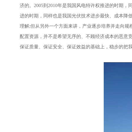
济的。2005到2010年是我国风电特许权推进的时
进的时期，同样也是我国光伏技术进步最快、成本降
理解;但从另外一个方面来讲，产业逐步培养并走向规
配置资源，并不是希望无序的、不顾经济成本的恶意竞
保证质量、保证安全、保证效益的基础上，稳步的把