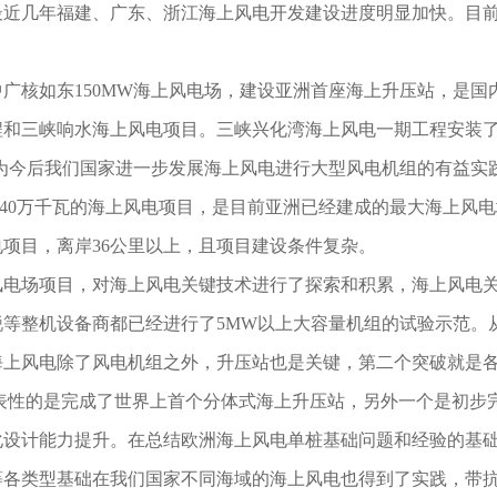
最近几年福建、广东、浙江海上风电开发建设进度明显加快。目
广核如东150MW海上风电场，建设亚洲首座海上升压站，是国内
和三峡响水海上风电项目。三峡兴化湾海上风电一期工程安装了1
为今后我们国家进一步发展海上风电进行大型风电机组的有益实践和
#40万千瓦的海上风电项目，是目前亚洲已经建成的最大海上风
电项目，离岸36公里以上，且项目建设条件复杂。
风电场项目，对海上风电关键技术进行了探索和积累，海上风电
等整机设备商都已经进行了5MW以上大容量机组的试验示范。
上风电除了风电机组之外，升压站也是关键，第二个突破就是各
型代表性的是完成了世界上首个分体式海上升压站，另外一个是初
化设计能力提升。在总结欧洲海上风电单桩基础问题和经验的基
等各类型基础在我们国家不同海域的海上风电也得到了实践，带