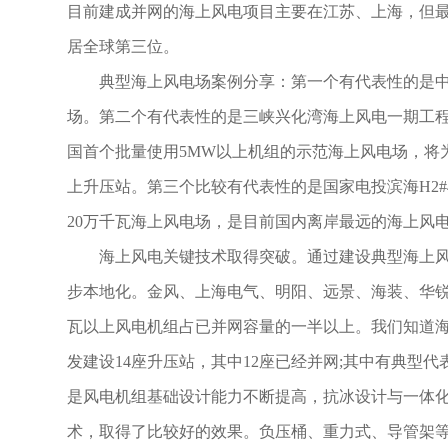
目前建成并网的海上风电项目主要在江苏、上海，但
居全球第三位。
典型海上风电场案例分享：第一个有代表性的是中
场。第二个有代表性的是三峡兴化湾海上风电一期工程
国首个批量使用5MW以上机组的示范海上风电场，将
上升压站。第三个比较有代表性的是国家电投滨海H2
20万千瓦海上风电场，是目前国内离岸最远的海上风
海上风电关键技术取得突破。通过建设典型海上
步本地化。金风、上海电气、明阳、远景、海装、华锐
瓦以上风电机组占已并网容量的一半以上。我们知道海
发建设14座升压站，其中12座已经并网;其中有典
是风电机组基础设计能力不断提高，抗冰设计与一体
术，取得了比较好的效果。负压桶、重力式、导管架