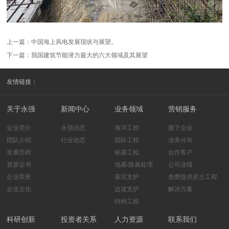
上一篇：
中国海上风电发展现状与展望。
下一篇：
我国建筑节能潜力最大的六大领域及其展望
友情链接：
关于永强
新闻中心
业务领域
营销服务
企业简介
永强动态
海洋工程
旗下企业
团队介绍
行业动态
国际工程
业务分布
发展历程
桩基工程
合作客户
资质证书
地基/路基处理
公司业绩
企业荣誉
基坑支护
免费提供岩土工程
企业文化
边坡支护
解决方案
特种工程
科研创新
投资者关系
人力资源
联系我们